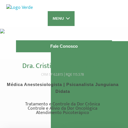
Psicodor
Clínica de Alívio e Controle da Dor
MENU
Fale Conosco
Dra. Cristina S. Ferreira Tose
CRM SP 62.815 | RQE 115.578
Médica Anestesiologista | Psicanalista Junguiana
Didata
Tratamento e Controle da Dor Crônica
Controle e Alívio da Dor Oncológica
Atendimento Psicoterápico