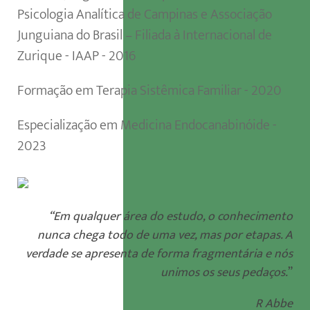
Psicologia Analítica de Campinas e Associação
Junguiana do Brasil – Filiada à Internacional de
Zurique - IAAP - 2016
Formação em Terapia Sistêmica Familiar - 2020
Especialização em Medicina Endocanabinóide -
2023
“Em qualquer área do estudo, o conhecimento
nunca chega todo de uma vez, mas por etapas. A
verdade se apresenta de forma fragmentária e nós
unimos os seus pedaços.
”
R Abbe